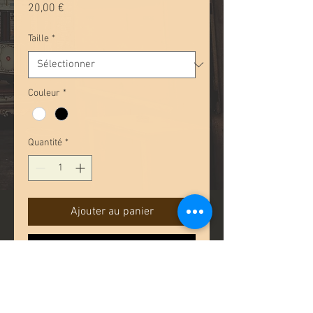
Prix
20,00 €
Taille
*
Couleur
*
Quantité
*
Ajouter au panier
Commander et payer
T-shirt imprimé, motif Arts
Forains.