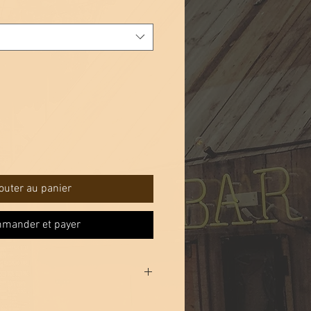
outer au panier
mander et payer
et une taille.