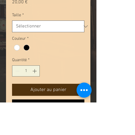
Prix
20,00 €
Taille
*
Couleur
*
Quantité
*
Ajouter au panier
Commander et payer
T-shirt imprimé, motif Arts
Forains.